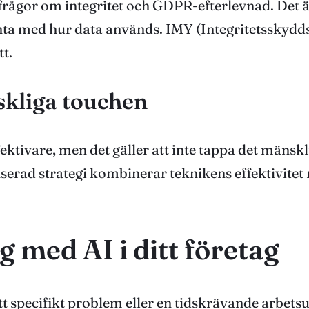
frågor om integritet och GDPR-efterlevnad. Det ä
nta med hur data används. IMY (Integritetsskydd
tt.
skliga touchen
tivare, men det gäller att inte tappa det mänsk
nserad strategi kombinerar teknikens effektivite
med AI i ditt företag
ra ett specifikt problem eller en tidskrävande arb