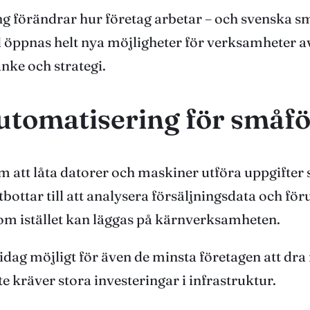
ring förändrar hur företag arbetar – och svenska s
rd öppnas helt nya möjligheter för verksamheter a
nke och strategi.
utomatisering för småf
 att låta datorer och maskiner utföra uppgifter s
ottar till att analysera försäljningsdata och förut
 som istället kan läggas på kärnverksamheten.
 idag möjligt för även de minsta företagen att dra
 kräver stora investeringar i infrastruktur.