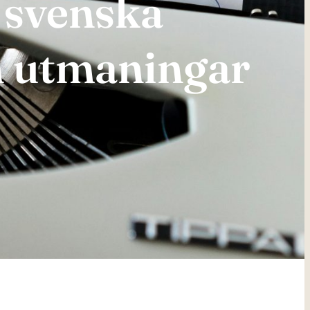
 svenska
h utmaningar