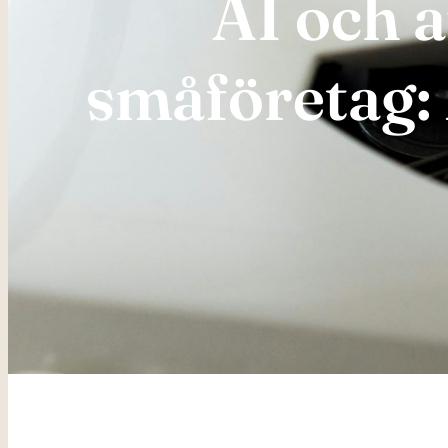
AI och 
småföretag: