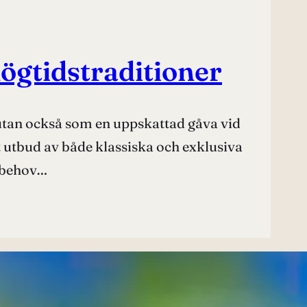
högtidstraditioner
n utan också som en uppskattad gåva vid
rt utbud av både klassiska och exklusiva
r behov…