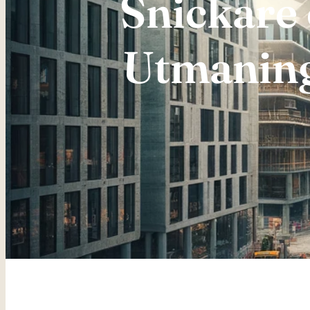
Snickare 
Utmaning