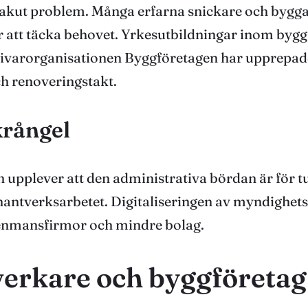
t akut problem. Många erfarna snickare och bygga
r att täcka behovet. Yrkesutbildningar inom byg
ivarorganisationen Byggföretagen har upprepade
h renoveringstakt.
krångel
plever att den administrativa bördan är för tun
ka hantverksarbetet. Digitaliseringen av myndigh
 enmansfirmor och mindre bolag.
verkare och byggföretag