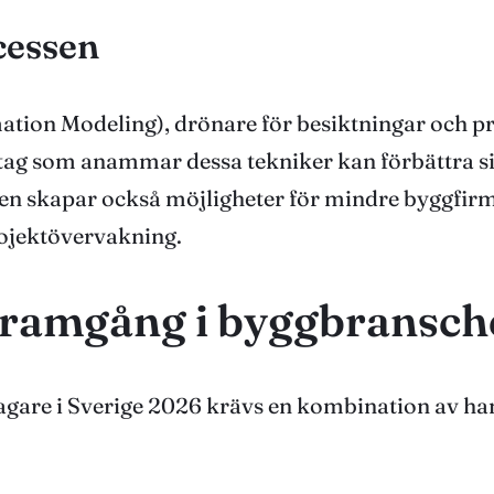
cessen
ation Modeling), drönare för besiktningar och p
ag som anammar dessa tekniker kan förbättra sin 
ngen skapar också möjligheter för mindre byggfi
jektövervakning.
 framgång i byggbransc
tagare i Sverige 2026 krävs en kombination av ha