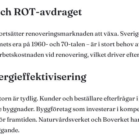
ch ROT-avdraget
rtsätter renoveringsmarknaden att växa. Sverig
ts era på 1960- och 70-talen – är i stort behov 
arbetskostnaden vid renovering, vilket driver eft
rgieffektivisering
 är tydlig. Kunder och beställare efterfrågar i a
e byggnader. Byggföretag som investerar i kompe
för framtiden. Naturvårdsverket och Boverket har t
ggande.