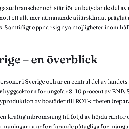
tigaste branscher och står för en betydande del 
ött ett allt mer utmanande affärsklimat präglat 
Samtidigt öppnar sig nya möjligheter inom hållb
ige – en överblick
rsoner i Sverige och är en central del av landets
r byggsektorn för ungefär 8–10 procent av BNP. 
yproduktion av bostäder till ROT-arbeten (repar
 kraftig inbromsning till följd av höjda räntor
 utmaningarna är fortfarande påtagliga för mång