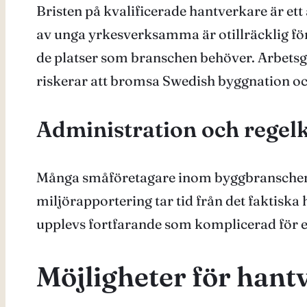
Bristen på kvalificerade hantverkare är et
av unga yrkesverksamma är otillräcklig fö
de platser som branschen behöver. Arbetsg
riskerar att bromsa Swedish byggnation oc
Administration och regel
Många småföretagare inom byggbranschen up
miljörapportering tar tid från det faktis
upplevs fortfarande som komplicerad för
Möjligheter för hant