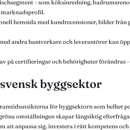
t nischsegment – som köksinredning, badrumsrenov
e marknadsprofil.
onell hemsida med kundrecensioner, bilder från 
ed andra hantverkare och leverantörer kan öppna
v på certifieringar och behörigheter förändras – de
 svensk byggsektor
amtidsutsikterna för byggsektorn som helhet posi
n gröna omställningen skapar långsiktig efterfrå
 att anpassa sig, investera i rätt kompetens och 