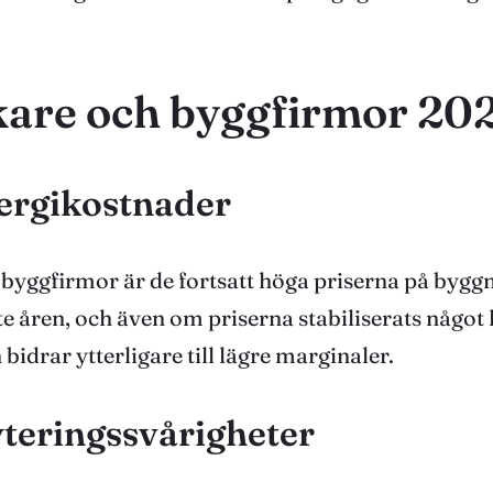
kare och byggfirmor 20
nergikostnader
byggfirmor är de fortsatt höga priserna på byggma
ste åren, och även om priserna stabiliserats någo
bidrar ytterligare till lägre marginaler.
teringssvårigheter