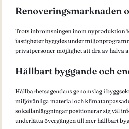
Renoveringsmarknaden o
Trots inbromsningen inom nyproduktion fo
fastigheter byggdes under miljonprogramme
privatpersoner möjlighet att dra av halva 
Hållbart byggande och ene
Hållbarhetsagendans genomslag i byggsektorn
miljövänliga material och klimatanpassad
solcellanläggningar positionerar sig väl in
underlätta övergången till mer hållbart by