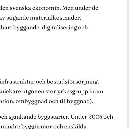
av den svenska ekonomin. Men under de
av stigande materialkostnader,
art byggande, digitalisering och
 infrastruktur och bostadsförsörjning.
Snickare utgör en stor yrkesgrupp inom
ation, ombyggnad och tillbyggnad).
 och sjunkande byggstarter. Under 2025 och
a mindre byggfirmor och enskilda