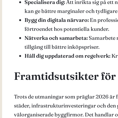
Specialisera dig:
Att inrikta sig på et
kan ge bättre marginaler och tydligar
Bygg din digitala närvaro:
En professi
förtroendet hos potentiella kunder.
Nätverka och samarbeta:
Samarbete m
tillgång till bättre inköpspriser.
Håll dig uppdaterad om regelverk:
Kra
Framtidsutsikter för
Trots de utmaningar som präglar 2026 är fr
städer, infrastrukturinvesteringar och de
välorganiserade byggfirmor. Det handlar om