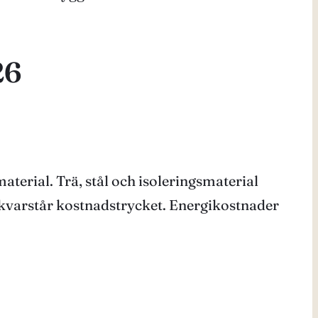
26
terial. Trä, stål och isoleringsmaterial
t kvarstår kostnadstrycket. Energikostnader