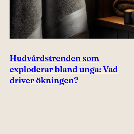
Hudvårdstrenden som
exploderar bland unga: Vad
driver ökningen?