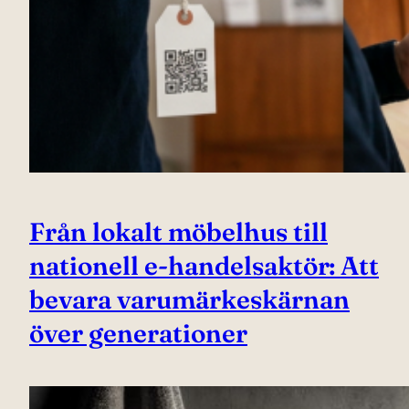
Från lokalt möbelhus till
nationell e-handelsaktör: Att
bevara varumärkeskärnan
över generationer