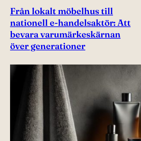
Från lokalt möbelhus till
nationell e-handelsaktör: Att
bevara varumärkeskärnan
över generationer