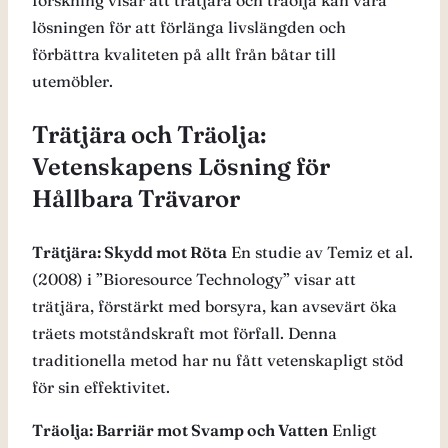
forskning visar att trätjära och träolja kan vara
lösningen för att förlänga livslängden och
förbättra kvaliteten på allt från båtar till
utemöbler.
Trätjära och Träolja:
Vetenskapens Lösning för
Hållbara Trävaror
Trätjära: Skydd mot Röta
En studie av Temiz et al.
(2008) i ”Bioresource Technology” visar att
trätjära, förstärkt med borsyra, kan avsevärt öka
träets motståndskraft mot förfall​
​. Denna
traditionella metod har nu fått vetenskapligt stöd
för sin effektivitet.
Träolja: Barriär mot Svamp och Vatten
Enligt